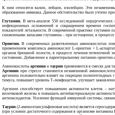
К ним относятся валин, лейцин, изолейцин. Эти незаменим
образованию аммиака. Данное обстоятельство было учтено при
Глутамин.
В мета-анализе 550 исследований хирургических и
инфекционных осложнений и сокращением времени госпита
показателей летальности. В современной практике глутамин п
сниженными запасами глутамина – при истощении, в процессе 
Орнитин.
В современных разветвленных аминокислотах повы
применением комплекса аминокислот L-орнитин + L-аспарта
органов брюшной полости, в процессе лечения печеночной э
состояниях. Добавление к парентеральному питанию орнитин-а
Аминокислоты
аргинин
и
таурин
применяются в смесях для т
Аргинин
при стрессе становится незаменимой аминокислотой
аргинина положительно влияет на секрецию полипептидных г
тимуса, повышает уровень Т-лимфоцитов, улучшает заживлени
Аргинин способствует повышению активности клеток – нат
вилочковой железы и повышать антибактериальную активност
антиоксидантов. Усиление функций иммунной системы, связан
Таурин
(2-аминоэтансульфоновая кислота) является серосодер
(при условии достаточного содержания в организме витамина 