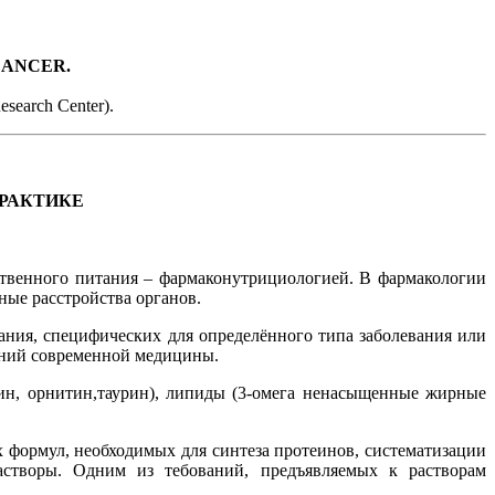
CANCER.
esearch Center).
РАКТИКЕ
твенного питания – фармаконутрициологией. В фармакологии
ные расстройства органов.
ания, специфических для определённого типа заболевания или
жений современной медицины.
ин, орнитин,таурин), липиды (3-омега ненасыщенные жирные
х формул, необходимых для синтеза протеинов, систематизации
астворы. Одним из тебований, предъявляемых к растворам