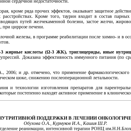
ойной сердечной недостаточности.
рая, кроме ряда прочих эффектов, оказывает защитное действи
х расстройствах. Кроме того, таурин входит в состав парн
ыводящих путей желчекаменной болезни, застое желчи, жирово
 при циррозе печени.
лочной железы, в программе реабилитации после химио- и в осо
итов.
а-3 жирные кислоты (Ω-3 ЖК), триглицериды, иные нутри
осупрессий. Доказана эффективность иммунного питания (по с
uda A., 2006; и др. отмечено, что применение фармакологическ
ическом шоке, снижению послеоперационной летальности.
ния и технологии изготовления препаратов для парентераль
 которые постепенно находят активное применение в клиническ
НУТРИТИВНОЙ ПОДДЕРЖКИ В ЛЕЧЕНИИ ОНКОЛОГИЧ
Обухова О.А., Курмуков И.А., Кашия Ш.Р.
отделение реанимации, интенсивной терапии РОНЦ им.Н.Н.Блох