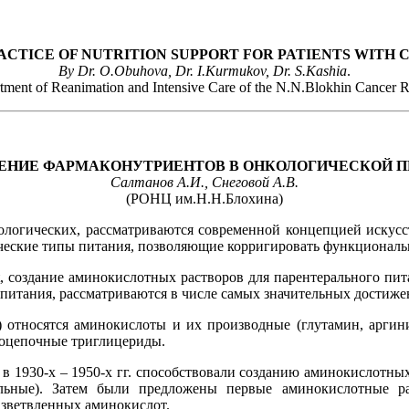
ACTICE OF NUTRITION SUPPORT FOR PATIENTS WITH 
By Dr. O.Obuhova, Dr. I.Kurmukov, Dr. S.Kashia
.
tment of Reanimation and Intensive Care of the N.N.Blokhin Cancer R
ЕНИЕ ФАРМАКОНУТРИЕНТОВ В ОНКОЛОГИЧЕСКОЙ П
Салтанов А.И., Снеговой А.В.
(РОНЦ им.Н.Н.Блохина)
ологических, рассматриваются современной концепцией искусс
фические типы питания, позволяющие корригировать функциональ
 создание аминокислотных растворов для парентерального пит
и питания, рассматриваются в числе самых значительных дости
) относятся аминокислоты и их производные (глутамин, аргин
коцепочные триглицериды.
в 1930-х – 1950-х гг. способствовали созданию аминокислотны
тельные). Затем были предложены первые аминокислотные р
азветвленных аминокислот.