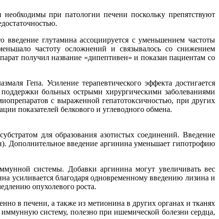
и необходимы при патологии печени поскольку препятствуют
едостаточностью.
то введение глутамина ассоциируется с уменьшением частоты
меньшало частоту осложнений и связывалось со снижением
епарат получил название «дипептивен» и показан пациентам со
маля Гепа. Усиление терапевтического эффекта достигается
й поддержки больных острыми хирургическими заболеваниями
миопрепаратов с выраженной гепатотоксичностью, при других
ции показателей белкового и углеводного обмена.
субстратом для образования азотистых соединений. Введение
н). Дополнительное введение аргинина уменьшает гипотрофию
ммунной системы. Добавки аргинина могут увеличивать вес
на усиливается благодаря одновременному введению лизина и
едлению опухолевого роста.
нно в печени, а также из метионина в других органах и тканях
а иммунную систему, полезно при ишемической болезни сердца,