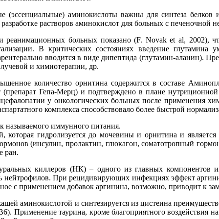
ые (эссенциальные) аминокислоты важны для синтеза белков 
 разработке растворов аминокислот для больных с печеночной н
 реанимационных больных показано (F. Novak et al, 2002), ч
лизации. В критических состояниях введение глутамина у
арентерально вводится в виде дипептида (глутамин-аланин). Пр
лучевой и химиотерапии, др.
шенное количество орнитина содержится в составе Аминоплаз
т (препарат Гепа-Мерц) и подтверждено в плане нутриционно
нцефалопатии у онкологических больных после применения хи
спартатного комплекса способствовало более быстрой нормализа
ак называемого иммунного питания.
, которая гидролизуется до мочевины и орнитина и является 
ормонов (инсулин, пролактин, глюкагон, соматотропный гормо
е ран.
уральных киллеров (НК) – одного из главных компонентов и
ь нейтрофилов. При рецидивирующих инфекциях эффект аргини
ное с применением добавок аргинина, возможно, приводит к зам
жащей аминокислотой и синтезируется из цистеина преимуществе
В6). Применение таурина, кроме благоприятного воздействия н