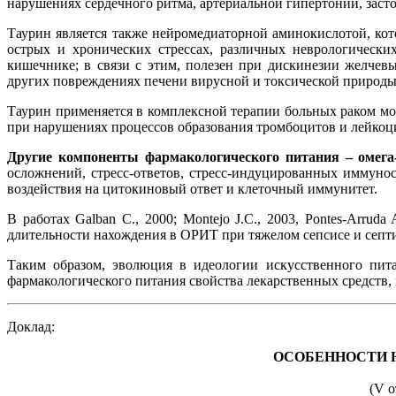
нарушениях сердечного ритма, артериальной гипертонии, заст
Таурин является также нейромедиаторной аминокислотой, кото
острых и хронических стрессах, различных неврологически
кишечнике; в связи с этим, полезен при дискинезии желчев
других повреждениях печени вирусной и токсической природы,
Таурин применяется в комплексной терапии больных раком мо
при нарушениях процессов образования тромбоцитов и лейкоц
Другие компоненты фармакологического питания – омег
осложнений, стресс-ответов, стресс-индуцированных иммун
воздействия на цитокиновый ответ и клеточный иммунитет.
В работах Galban C., 2000; Montejo J.C., 2003, Pontes-Arr
длительности нахождения в ОРИТ при тяжелом сепсисе и септ
Таким образом, эволюция в идеологии искусственного пита
фармакологического питания свойства лекарственных средств,
Доклад:
ОСОБЕННОСТИ 
(V 