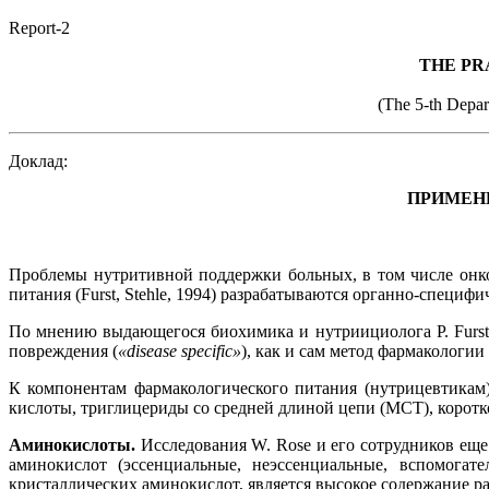
Report-2
THE PR
(The 5-th Depar
Доклад:
ПРИМЕН
Проблемы нутритивной поддержки больных, в том числе онк
питания (Furst, Stehle, 1994) разрабатываются органно-специ
По мнению выдающегося биохимика и нутриициолога Р. Furst,
повреждения (
«disease specific»
), как и сам метод фармакологи
К компонентам фармакологического питания (нутрицевтикам
кислоты, триглицериды со средней длиной цепи (МСТ), корот
Аминокислоты.
Исследования W. Rose и его сотрудников еще 
аминокислот (эссенциальные, неэссенциальные, вспомога
кристаллических аминокислот, является высокое содержание р