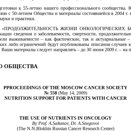
дготовки к 55-летию нашего профессионального сообщества. Ю
вязи с 50-летием Общества и материалы состоявшейся в 2004 г.
ауки и практики.
ванной «ПРОДОЛЖИТЕЛЬНОСТЬ ЖИЗНИ ОНКОЛОГИЧЕСКИХ БОЛЬ
ации сведения о заболеваемости, смертности, продолжительно
тели выживаемости – как фактические, так и актуариальные 
каких либо ограничений будут опубликованы описания случаев к
Ваши материалы следует направлять – до 30 июня 2009 г. – на
О ОБЩЕСТВА
PPROCEEDINGS OF THE MOSCOW CANCER SOCIETY
№ 558
(May 14, 2009)
NUTRITION SUPPORT FOR PATIENTS WITH CANCER
THE USE OF NUTRIENTS IN ONCOLOGY
By Prof. A.Saltanov, Dr. A.Snegovoi
(The N.N.Blokhin Russian Cancer Research Center)