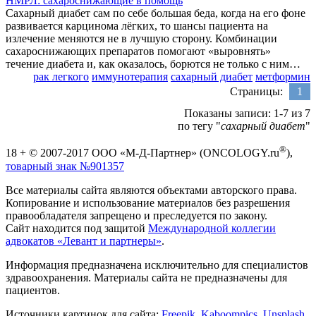
НМРЛ: сахароснижающие в помощь
Сахарный диабет сам по себе большая беда, когда на его фоне
развивается карцинома лёгких, то шансы пациента на
излечение меняются не в лучшую сторону. Комбинации
сахароснижающих препаратов помогают «выровнять»
течение диабета и, как оказалось, борются не только с ним…
рак легкого
иммунотерапия
сахарный диабет
метформин
Страницы:
1
Показаны записи: 1-7 из 7
по тегу "
сахарный диабет
"
®
18 + © 2007-2017 ООО «М-Д-Партнер» (ONCOLOGY.ru
),
товарный знак №901357
Все материалы сайта являются объектами авторского права.
Копирование и использование материалов без разрешения
правообладателя запрещено и преследуется по закону.
Сайт находится под защитой
Международной коллегии
адвокатов «Левант и партнеры»
.
Информация предназначена исключительно для специалистов
здравоохранения. Материалы сайта не предназначены для
пациентов.
Источники картинок для сайта:
Freepik
,
Kaboompics
,
Unsplash