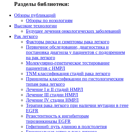
Разделы библиотеки:
Обзоры публикаций
Обзоры по нозологиям
Высокие технологии
Будущее лечения онкологических заболеваний
Рак легкого
Факторы риска и симптомы рака легкого
Первичное обследование, диагностика и
постановка диагноза у пациентов с подозрением
на рак легкого
Молекулярно-генетическое тестирование
пациентов с НМРЛ
TNM классификация стадий рака легкого
Принципы классификации по гистологическим
типам рака легкого
Лечение I и II стадий НМРЛ
Лечение III стадии НМРЛ
Лечение IV стадии НМРЛ
Терапия рака легкого при наличии мутации в гене
EGFR
Резистентность к ингибиторам
тирозинкиназы EGFR
Гефитиниб: путь длиною в полстолетия
Бронхиальная астма и рака легкого