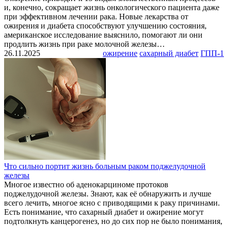
и, конечно, сокращает жизнь онкологического пациента даже
при эффективном лечении рака. Новые лекарства от
ожирения и диабета способствуют улучшению состояния,
американское исследование выяснило, помогают ли они
продлить жизнь при раке молочной железы…
26.11.2025
ожирение
сахарный диабет
ГПП-1
Что сильно портит жизнь больным раком поджелудочной
железы
Многое известно об аденокарциноме протоков
поджелудочной железы. Знают, как её обнаружить и лучше
всего лечить, многое ясно с приводящими к раку причинами.
Есть понимание, что сахарный диабет и ожирение могут
подтолкнуть канцерогенез, но до сих пор не было понимания,