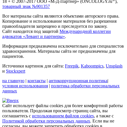
18 + © 2007-2017 ООО «М-Д-Партнер» (ONCOLOGY.ru
),
товарный знак №901357
Все материалы сайта являются объектами авторского права.
Копирование и использование материалов без разрешения
правообладателя запрещено и преследуется по закону.
Сайт находится под защитой
Международной коллегии
адвокатов «Левант и партнеры»
.
Информация предназначена исключительно для специалистов
здравоохранения. Материалы сайта не предназначены для
пациентов.
Источники картинок для сайта:
Freepik
,
Kaboompics
,
Unsplash
и
Stockxpert
на главную
|
контакты
|
антикоррупционная политика
|
условия использования
|
политика обработки персональных
данных
Сайт использует файлы cookies для более комфортной работы
пользователя. Продолжая просмотр страниц сайта, вы
соглашаетесь с
использованием файлов cookies
, а также с
Политикой обработки персональных данных
. Если вы не
согласны, вы можете запретить обработку cookies в