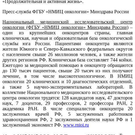
«Продолжительная ‎и активная жизнь».
Пресс-служба ФГБУ «НМИЦ онкологии» Минздрава России
Национальный медицинский исследовательский центр
онкологии (ФГБУ «НМИЦ онкологии» Минздрава России)
–
один из крупнейших онкоцентров страны, главная
клиническая, научная и образовательная база онкологической
службы юга России. Пациентами онкоцентра являются
жители Южного и Северо-Кавказского федеральных округов
с населением свыше 26 миллионов человек, а также жители
других регионов РФ. Клиническая база составляет 744 койки.
Ежегодно за медицинской помощью в онкоцентр обращаются
до 130 тысяч пациентов, свыше 20 тысяч из них получают
лечение, в том числе высокотехнологичное. В НМИЦ
онкологии 20 клинических и 10 диагностических отделений,
а также 5 научно-экспериментальных лабораторий. В
коллективе Национального медицинского исследовательского
центра онкологии трудятся: 128 кандидатов наук, 47 докторов
наук, 7 доцентов, 29 профессоров, 2 профессора РАН, 2
академика РАН. В числе специалистов онкоцентра 20
заслуженных врачей РФ, 5 заслуженных работников
здравоохранения РФ, 2 заслуженных деятеля науки РФ и 1
заслуженный экономист РФ.
www.rnioi.ru
®