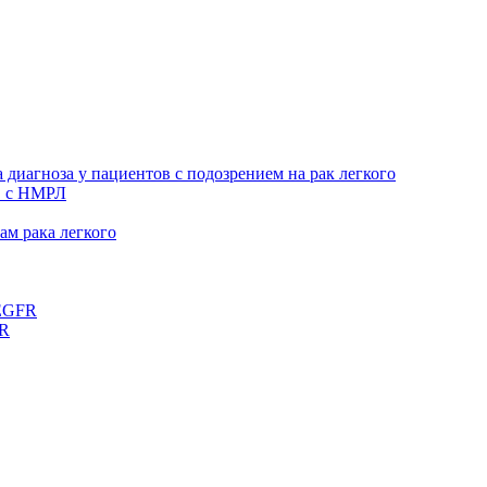
 диагноза у пациентов с подозрением на рак легкого
в с НМРЛ
м рака легкого
 EGFR
FR