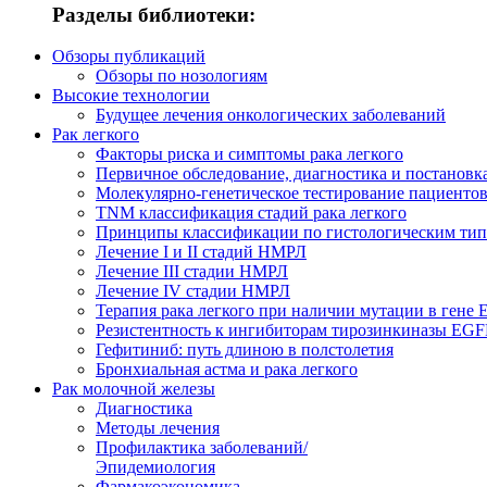
Разделы библиотеки:
Обзоры публикаций
Обзоры по нозологиям
Высокие технологии
Будущее лечения онкологических заболеваний
Рак легкого
Факторы риска и симптомы рака легкого
Первичное обследование, диагностика и постановка
Молекулярно-генетическое тестирование пациенто
TNM классификация стадий рака легкого
Принципы классификации по гистологическим типа
Лечение I и II стадий НМРЛ
Лечение III стадии НМРЛ
Лечение IV стадии НМРЛ
Терапия рака легкого при наличии мутации в гене
Резистентность к ингибиторам тирозинкиназы EG
Гефитиниб: путь длиною в полстолетия
Бронхиальная астма и рака легкого
Рак молочной железы
Диагностика
Методы лечения
Профилактика заболеваний/
Эпидемиология
Фармакоэкономика