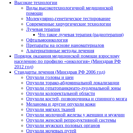
Высокие технологии
Виды высокотехнологичной медицинской
помощи
Молекулярно-генетическое тестирование
Современные хирургические технологии
Лучевая терапия
Что такое лучевая терапия (радиотерапия)
Офтальмоонкология
Препараты на основе наноматериалов
Альтернативные методы лечения
Порядок оказания медицинской помощи взрослому
населению по профилю «онкология»
(Минздрав РФ
2012 год)
Стандарты лечения
(Минздрав РФ 2006 год)
Опухоли головы и шеи
Опухоли торако-абдоминальной локализации
Опухоли гепатопанкреато-дуоденальной зоны
Опухоли колоректальной области
Опухоли костей, позвоночника и спинного мозга
Меланома и другие опухоли кожи
Опухоли мягких тканей
Опухоли молочной железы у женщин и мужчин
Опухоли женской репродуктивной системы
Опухоли мужских половых органов
Опухоли мочевых путей