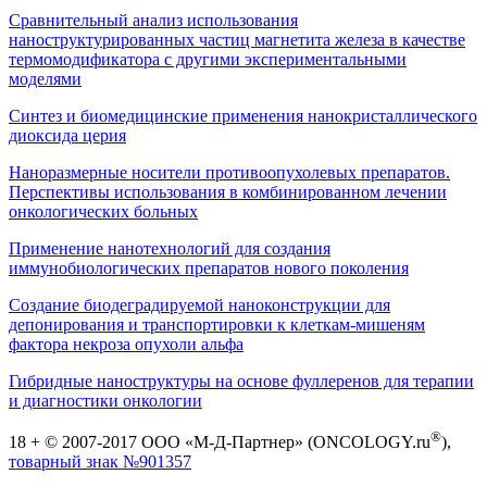
Сравнительный анализ использования
наноструктурированных частиц магнетита железа в качестве
термомодификатора с другими экспериментальными
моделями
Синтез и биомедицинские применения нанокристаллического
диоксида церия
Наноразмерные носители противоопухолевых препаратов.
Перспективы использования в комбинированном лечении
онкологических больных
Применение нанотехнологий для создания
иммунобиологических препаратов нового поколения
Создание биодеградируемой наноконструкции для
депонирования и транспортировки к клеткам-мишеням
фактора некроза опухоли альфа
Гибридные наноструктуры на основе фуллеренов для терапии
и диагностики онкологии
®
18 + © 2007-2017 ООО «М-Д-Партнер» (ONCOLOGY.ru
),
товарный знак №901357