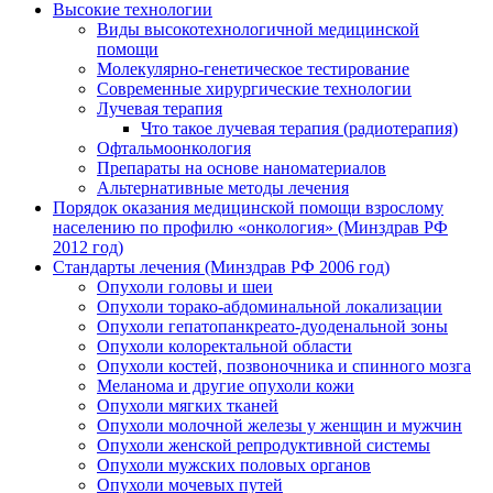
Высокие технологии
Виды высокотехнологичной медицинской
помощи
Молекулярно-генетическое тестирование
Современные хирургические технологии
Лучевая терапия
Что такое лучевая терапия (радиотерапия)
Офтальмоонкология
Препараты на основе наноматериалов
Альтернативные методы лечения
Порядок оказания медицинской помощи взрослому
населению по профилю «онкология»
(Минздрав РФ
2012 год)
Стандарты лечения
(Минздрав РФ 2006 год)
Опухоли головы и шеи
Опухоли торако-абдоминальной локализации
Опухоли гепатопанкреато-дуоденальной зоны
Опухоли колоректальной области
Опухоли костей, позвоночника и спинного мозга
Меланома и другие опухоли кожи
Опухоли мягких тканей
Опухоли молочной железы у женщин и мужчин
Опухоли женской репродуктивной системы
Опухоли мужских половых органов
Опухоли мочевых путей