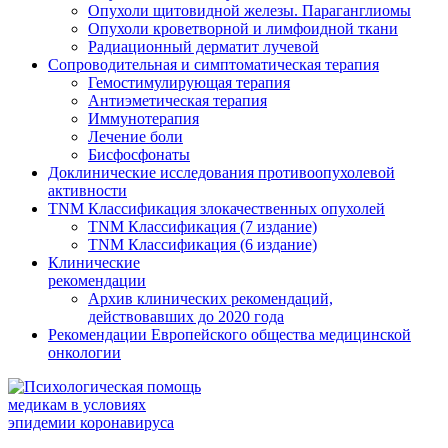
Опухоли щитовидной железы. Параганглиомы
Опухоли кроветворной и лимфоидной ткани
Радиационный дерматит лучевой
Сопроводительная и симптоматическая терапия
Гемостимулирующая терапия
Антиэметическая терапия
Иммунотерапия
Лечение боли
Бисфосфонаты
Доклинические исследования противоопухолевой
активности
TNM Классификация злокачественных опухолей
TNM Классификация
(7 издание)
TNM Классификация
(6 издание)
Клинические
рекомендации
Архив клинических рекомендаций,
действовавших до 2020 года
Рекомендации Европейского общества медицинской
онкологии