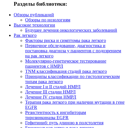
Разделы библиотеки:
Обзоры публикаций
Обзоры по нозологиям
Высокие технологии
Будущее лечения онкологических заболеваний
Рак легкого
Факторы риска и симптомы рака легкого
Первичное обследование, диагностика и
постановка диагноза у пациентов с подозрением
на рак легкого
Молекулярно-генетическое тестирование
пациентов с НМРЛ
TNM классификация стадий рака легкого
Принципы классификации по гистологическим
типам рака легкого
Лечение I и II стадий НМРЛ
Лечение III стадии НМРЛ
Лечение IV стадии НМРЛ
Терапия рака легкого при наличии мутации в гене
EGFR
Резистентность к ингибиторам
тирозинкиназы EGFR
Гефитиниб: путь длиною в полстолетия
Бронхиальная астма и рака легкого