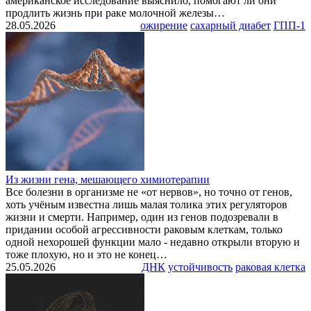
американское исследование выяснило, помогают ли они
продлить жизнь при раке молочной железы…
28.05.2026
ожирение
сахарный диабет
ГПП-1
Из жизни гена, мешающего химиотерапии
Все болезни в организме не «от нервов», но точно от генов,
хоть учёным известна лишь малая толика этих регуляторов
жизни и смерти. Например, один из генов подозревали в
придании особой агрессивности раковым клеткам, только
одной нехорошей функции мало - недавно открыли вторую и
тоже плохую, но и это не конец…
25.05.2026
ДНК
устойчивость
раковая клетка