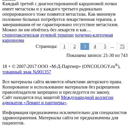
Каждый третий с диагностированной карциномой почки
имеет метастазы и у каждого третьего радикально
оперированного тоже появятся метастазы. Как минимум
половине больных потребуется лекарственная терапия, а
завершившим её не гарантировано отсутствие метастазов.
Можно ли им обойтись без лекарств и как…
стереотаксическая
лучевой терапии
почечно-клеточная
карцинома
Страницы:
1
2
3
4
5
...
75
Показаны записи: 21-30 из 743
®
18 + © 2007-2017 ООО «М-Д-Партнер» (ONCOLOGY.ru
),
товарный знак №901357
Все материалы сайта являются объектами авторского права.
Копирование и использование материалов без разрешения
правообладателя запрещено и преследуется по закону.
Сайт находится под защитой
Международной коллегии
адвокатов «Левант и партнеры»
.
Информация предназначена исключительно для специалистов
здравоохранения. Материалы сайта не предназначены для
пациентов.