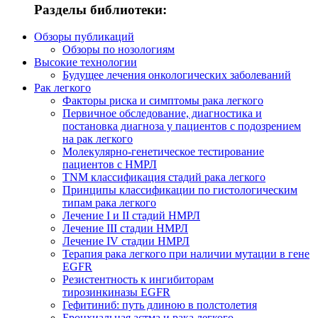
Разделы библиотеки:
Обзоры публикаций
Обзоры по нозологиям
Высокие технологии
Будущее лечения онкологических заболеваний
Рак легкого
Факторы риска и симптомы рака легкого
Первичное обследование, диагностика и
постановка диагноза у пациентов с подозрением
на рак легкого
Молекулярно-генетическое тестирование
пациентов с НМРЛ
TNM классификация стадий рака легкого
Принципы классификации по гистологическим
типам рака легкого
Лечение I и II стадий НМРЛ
Лечение III стадии НМРЛ
Лечение IV стадии НМРЛ
Терапия рака легкого при наличии мутации в гене
EGFR
Резистентность к ингибиторам
тирозинкиназы EGFR
Гефитиниб: путь длиною в полстолетия
Бронхиальная астма и рака легкого