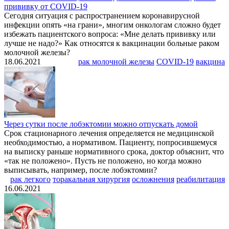
прививку от COVID-19
Сегодня ситуация с распространением коронавирусной
инфекции опять «на грани», многим онкологам сложно будет
избежать пациентского вопроса: «Мне делать прививку или
лучше не надо?» Как относятся к вакцинации больные раком
молочной железы?
18.06.2021
рак молочной железы
COVID-19
вакцина
Через сутки после лобэктомии можно отпускать домой
Срок стационарного лечения определяется не медицинской
необходимостью, а нормативом. Пациенту, попросившемуся
на выписку раньше нормативного срока, доктор объяснит, что
«так не положено». Пусть не положено, но когда можно
выписывать, например, после лобэктомии?
рак легкого
торакальная хирургия
осложнения
реабилитация
16.06.2021