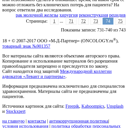
можно отложить без клинических потерь для пациента? На
вопрос ответили два исследования.
рак молочной железы
хирургия
реконструкция
рецидив
Страницы:
1
...
71
72
73
74
75
Показаны записи: 731-740 из 743
®
18 + © 2007-2017 ООО «М-Д-Партнер» (ONCOLOGY.ru
),
товарный знак №901357
Все материалы сайта являются объектами авторского права.
Копирование и использование материалов без разрешения
правообладателя запрещено и преследуется по закону.
Сайт находится под защитой
Международной коллегии
адвокатов «Левант и партнеры»
.
Информация предназначена исключительно для специалистов
здравоохранения. Материалы сайта не предназначены для
пациентов.
Источники картинок для сайта:
Freepik
,
Kaboompics
,
Unsplash
и
Stockxpert
на главную
|
контакты
|
антикоррупционная политика
|
условия использования
|
политика обработки персональных