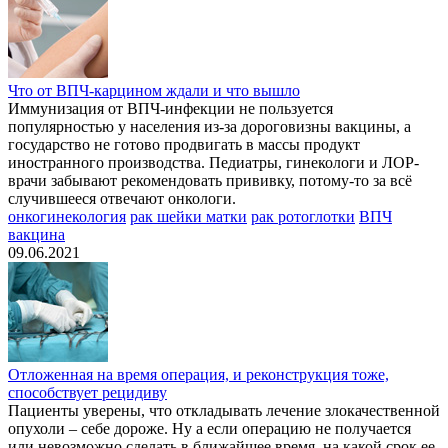
Что от ВПЧ-карцином ждали и что вышло
Иммунизация от ВПЧ-инфекции не пользуется
популярностью у населения из-за дороговизны вакцины, а
государство не готово продвигать в массы продукт
иностранного производства. Педиатры, гинекологи и ЛОР-
врачи забывают рекомендовать прививку, потому-то за всё
случившееся отвечают онкологи.
онкогинекология
рак шейки матки
рак ротоглотки
ВПЧ
вакцина
09.06.2021
Отложенная на время операция, и реконструкция тоже,
способствует рецидиву
Пациенты уверены, что откладывать лечение злокачественной
опухоли – себе дороже. Ну а если операцию не получается
или невозможно сделать в ближайшее время, на какой срок ее