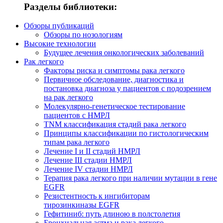
Разделы библиотеки:
Обзоры публикаций
Обзоры по нозологиям
Высокие технологии
Будущее лечения онкологических заболеваний
Рак легкого
Факторы риска и симптомы рака легкого
Первичное обследование, диагностика и
постановка диагноза у пациентов с подозрением
на рак легкого
Молекулярно-генетическое тестирование
пациентов с НМРЛ
TNM классификация стадий рака легкого
Принципы классификации по гистологическим
типам рака легкого
Лечение I и II стадий НМРЛ
Лечение III стадии НМРЛ
Лечение IV стадии НМРЛ
Терапия рака легкого при наличии мутации в гене
EGFR
Резистентность к ингибиторам
тирозинкиназы EGFR
Гефитиниб: путь длиною в полстолетия
Бронхиальная астма и рака легкого