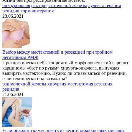
жизни без прогрессирования метастазов.
онкоурология
рак предстательной железы
лучевая терапия
рецидив
гормонотерапия
23.06.2021
Выбор между мастэктомией и резекцией при тройном
негативном РМЖ
Прогностически неблагоприятный морфологический вариант
карциномы «бьет по рукам» хирурга-онколога, вынуждая
выбирать мастэктомию. Нужно ли отказываться от резекции,
если технически она возможна?
рак молочной железы
хирургия
мастэктомия
резекция
рецидив
21.06.2021
Если онколог скажет, шесть из десяти онкобольных сделают