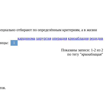
специально отбирают по определённым критериям, а в жизни
карцинома
хирургия
операция
криоаблация
рецидив
ницы:
1
Показаны записи: 1-2 из 2
по тегу "
криоаблация
"
тов.