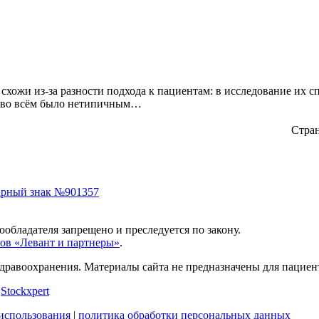
схожи из-за разности подхода к пациентам: в исследование их 
ие во всём было нетипичным…
Стра
арный знак №901357
обладателя запрещено и преследуется по закону.
ов «Левант и партнеры»
.
дравоохранения. Материалы сайта не предназначены для пациен
и
Stockxpert
использования
|
политика обработки персональных данных