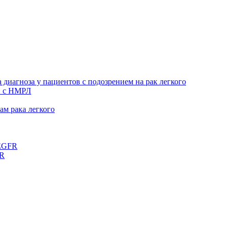
 диагноза у пациентов с подозрением на рак легкого
в с НМРЛ
м рака легкого
 EGFR
FR