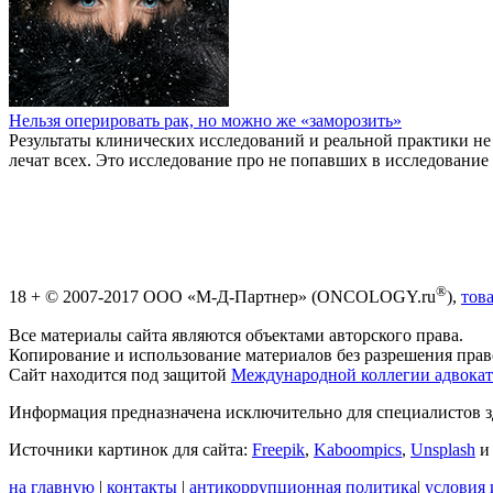
Нельзя оперировать рак, но можно же «заморозить»
Результаты клинических исследований и реальной практики не 
лечат всех. Это исследование про не попавших в исследован
®
18 + © 2007-2017 ООО «М-Д-Партнер» (ONCOLOGY.ru
),
тов
Все материалы сайта являются объектами авторского права.
Копирование и использование материалов без разрешения право
Сайт находится под защитой
Международной коллегии адвокат
Информация предназначена исключительно для специалистов з
Источники картинок для сайта:
Freepik
,
Kaboompics
,
Unsplash
на главную
|
контакты
|
антикоррупционная политика
|
условия 