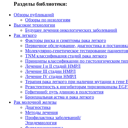
Разделы библиотеки:
Обзоры публикаций
Обзоры по нозологиям
Высокие технологии
Будущее лечения онкологических заболеваний
Рак легкого
Факторы риска и симптомы рака легкого
Первичное обследование, диагностика и постановка
Молекулярно-генетическое тестирование пациенто
TNM классификация стадий рака легкого
Принципы классификации по гистологическим типа
Лечение I и II стадий НМРЛ
Лечение III стадии НМРЛ
Лечение IV стадии НМРЛ
Терапия рака легкого при наличии мутации в гене
Резистентность к ингибиторам тирозинкиназы EG
Гефитиниб: путь длиною в полстолетия
Бронхиальная астма и рака легкого
Рак молочной железы
Диагностика
Методы лечения
Профилактика заболеваний/
Эпидемиология
Фармакоэкономика