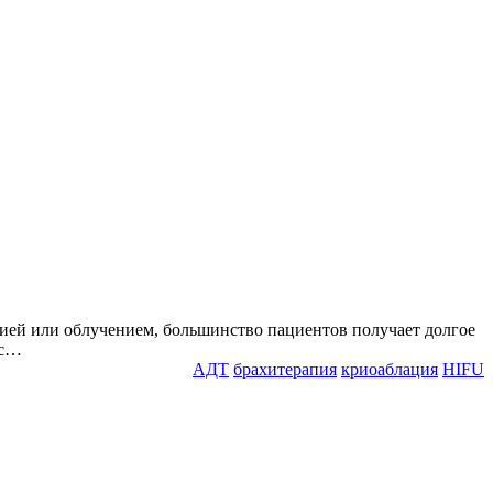
ией или облучением, большинство пациентов получает долгое
ос…
АДТ
брахитерапия
криоаблация
HIFU