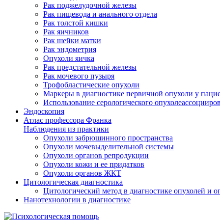
Рак поджелудочной железы
Рак пищевода и анального отдела
Рак толстой кишки
Рак яичников
Рак шейки матки
Рак эндометрия
Опухоли яичка
Рак предстательной железы
Рак мочевого пузыря
Трофобластические опухоли
Маркеры в диагностике первичной опухоли у пацие
Использование серологического опухолеассоцииров
Эндоскопия
Атлас профессора Франка
Наблюдения из практики
Опухоли забрюшинного пространства
Опухоли мочевыделительной системы
Опухоли органов репродукции
Опухоли кожи и ее придатков
Опухоли органов ЖКТ
Цитологическая диагностика
Цитологический метод в диагностике опухолей и 
Нанотехнологии в диагностике