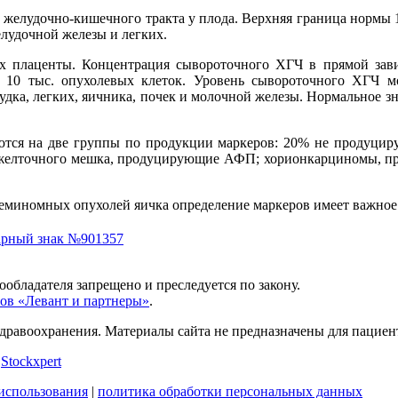
 желудочно-кишечного тракта у плода. Верхняя граница нормы 
елудочной железы и легких.
х плаценты. Концентрация сывороточного ХГЧ в прямой зави
о 10 тыс. опухолевых клеток. Уровень сывороточного ХГЧ 
дка, легких, яичника, почек и молочной железы. Нормальное зн
ются на две группы по продукции маркеров: 20% не продуци
 желточного мешка, продуцирующие АФП; хорионкарциномы, 
еминомных опухолей яичка определение маркеров имеет важное 
арный знак №901357
обладателя запрещено и преследуется по закону.
ов «Левант и партнеры»
.
дравоохранения. Материалы сайта не предназначены для пациен
и
Stockxpert
использования
|
политика обработки персональных данных