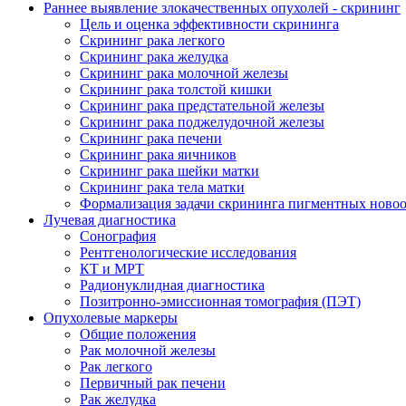
Раннее выявление злокачественных опухолей - скрининг
Цель и оценка эффективности скрининга
Скрининг рака легкого
Скрининг рака желудка
Скрининг рака молочной железы
Скрининг рака толстой кишки
Скрининг рака предстательной железы
Скрининг рака поджелудочной железы
Скрининг рака печени
Скрининг рака яичников
Скрининг рака шейки матки
Скрининг рака тела матки
Формализация задачи скрининга пигментных ново
Лучевая диагностика
Сонография
Рентгенологические исследования
КТ и МРТ
Радионуклидная диагностика
Позитронно-эмиссионная томография (ПЭТ)
Опухолевые маркеры
Общие положения
Рак молочной железы
Рак легкого
Первичный рак печени
Рак желудка