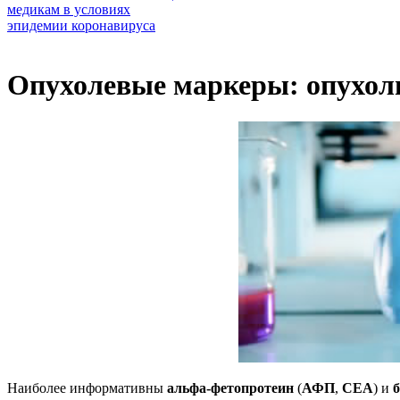
Опухолевые маркеры: опухол
Наиболее информативны
альфа-фетопротеин
(
АФП
,
СЕА
) и