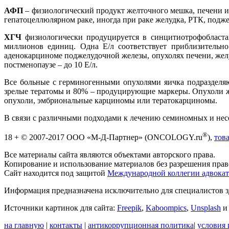
АФП
– физиологический продукт желточного мешка, печени и
гепатоцеллюлярном раке, иногда при раке желудка, РТК, подж
ХГЧ
физиологически продуцируется в синцитиотрофобласта
миллионов единиц. Одна Е/л соответствует приблизительн
аденокарциноме поджелудочной железы, опухолях печени, желу
постменопаузе – до 10 Е/л.
Все больные с герминогенными опухолями яичка подразделя
зрелые тератомы и 80% – продуцирующие маркеры. Опухоли
опухоли, эмбриональные карциномы или тератокарциномы.
В связи с различными подходами к лечению семиномных и нес
®
18 + © 2007-2017 ООО «М-Д-Партнер» (ONCOLOGY.ru
),
тов
Все материалы сайта являются объектами авторского права.
Копирование и использование материалов без разрешения право
Сайт находится под защитой
Международной коллегии адвокат
Информация предназначена исключительно для специалистов з
Источники картинок для сайта:
Freepik
,
Kaboompics
,
Unsplash
на главную
|
контакты
|
антикоррупционная политика
|
условия 