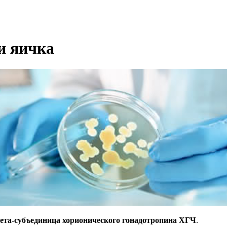
и яичка
бета-субъединица хорионического гонадотропина ХГЧ
.