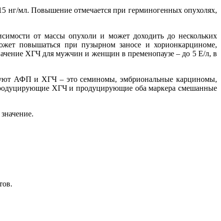
15 нг/мл. Повышение отмечается при герминогенных опухолях,
симости от массы опухоли и может доходить до нескольких
может повышаться при пузырном заносе и хорионкарциноме,
ачение ХГЧ для мужчин и женщин в пременопаузе – до 5 Е/л, в
руют АФП и ХГЧ – это семиномы, эмбриональные карциномы,
продуцирующие ХГЧ и продуцирующие оба маркера смешанные
значение.
тов.