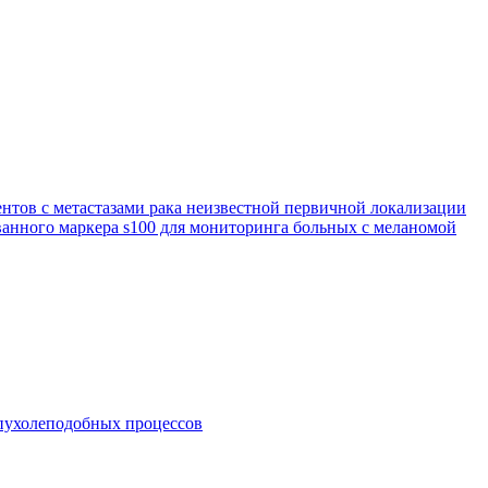
нтов с метастазами рака неизвестной первичной локализации
анного маркера s100 для мониторинга больных с меланомой
опухолеподобных процессов