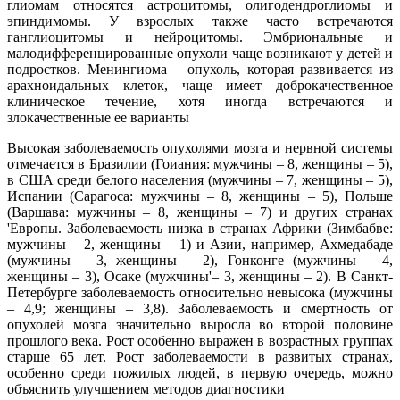
глиомам относятся астроцитомы, олигодендроглиомы и
эпиндимомы. У взрослых также часто встречаются
ганглиоцитомы и нейроцитомы. Эмбриональные и
малодифференцированные опухоли чаще возникают у детей и
подростков. Менингиома – опухоль, которая развивается из
арахноидальных клеток, чаще имеет доброкачественное
клиническое течение, хотя иногда встречаются и
злокачественные ее варианты
Высокая заболеваемость опухолями мозга и нервной системы
отмечается в Бразилии (Гоиания: мужчины – 8, женщины – 5),
в США среди белого населения (мужчины – 7, женщины – 5),
Испании (Сарагоса: мужчины – 8, женщины – 5), Польше
(Варшава: мужчины – 8, женщины – 7) и других странах
'Европы. Заболеваемость низка в странах Африки (Зимбабве:
мужчины – 2, женщины – 1) и Азии, например, Ахмедабаде
(мужчины – 3, женщины – 2), Гонконге (мужчины – 4,
женщины – 3), Осаке (мужчины'– 3, женщины – 2). В Санкт-
Петербурге заболеваемость относительно невысока (мужчины
– 4,9; женщины – 3,8). Заболеваемость и смертность от
опухолей мозга значительно выросла во второй половине
прошлого века. Рост особенно выражен в возрастных группах
старше 65 лет. Рост заболеваемости в развитых странах,
особенно среди пожилых людей, в первую очередь, можно
объяснить улучшением методов диагностики