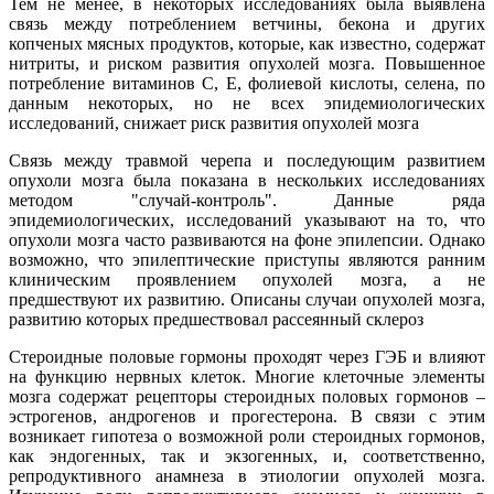
Тем не менее, в некоторых исследованиях была выявлена
связь между потреблением ветчины, бекона и других
копченых мясных продуктов, которые, как известно, содержат
нитриты, и риском развития опухолей мозга. Повышенное
потребление витаминов С, Е, фолиевой кислоты, селена, по
данным некоторых, но не всех эпидемиологических
исследований, снижает риск развития опухолей мозга
Связь между травмой черепа и последующим развитием
опухоли мозга была показана в нескольких исследованиях
методом "случай-контроль". Данные ряда
эпидемиологических, исследований указывают на то, что
опухоли мозга часто развиваются на фоне эпилепсии. Однако
возможно, что эпилептические приступы являются ранним
клиническим проявлением опухолей мозга, а не
предшествуют их развитию. Описаны случаи опухолей мозга,
развитию которых предшествовал рассеянный склероз
Стероидные половые гормоны проходят через ГЭБ и влияют
на функцию нервных клеток. Многие клеточные элементы
мозга содержат рецепторы стероидных половых гормонов –
эстрогенов, андрогенов и прогестерона. В связи с этим
возникает гипотеза о возможной роли стероидных гормонов,
как эндогенных, так и экзогенных, и, соответственно,
репродуктивного анамнеза в этиологии опухолей мозга.