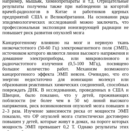
например, мышьяк, химиопрепараты и т.д. Отрицательные
результаты получены также при наблюдении за когортой
врачей-радиологов в Китае и работников ядерных
предприятий США и Великобритании. На основании ряда
эпидемиологических исследований можно заключить, что
профессиональная экспозиция ионизирующей радиации не
повышает риск развития опухолей мозга
Канцерогенному влиянию на мозг и нервную ткань
низкочастотного (50-60 Гц) электромагнитного поля (ЭМП),
источником которого являются линии высокого напряжения и
домашние электроприборы, или микроволнового и
радиочастотного излучения (0,5-100 МГц), посвящено
большое количество работ. Механизм возможного
канцерогенного эффекта ЭМП неясен. Очевидно, что его
энергии недостаточно для ионизации молекул или
образования реактивных химических соединений, способных
повреждать ДНК. В исследованиях, проведенных в США и
Швеции, было показано, что у детей, проживающих
поблизости (не более чем в 50 м) линий высокого
напряжения, риск возникновения опухолей мозга повышен в
2–3 раза. Изучение зависимости риска от мощности ЭМП
показало, что ОР опухолей мозга статистически достоверно
повышен у детей, которые живут в домах, на пороге которых
мощность ЭМП превышает 0,2 Т. Однако результаты этих