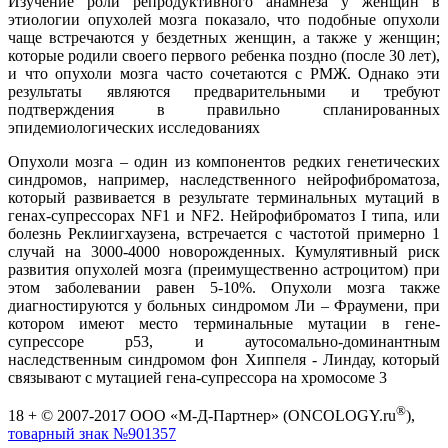
Изучение роли репродуктивного анамнеза у женщин в
этиологии опухолей мозга показало, что подобные опухоли
чаще встречаются у бездетных женщин, а также у женщин;
которые родили своего первого ребенка поздно (после 30 лет),
и что опухоли мозга часто сочетаются с РМЖ. Однако эти
результаты являются предварительными и требуют
подтверждения в правильно спланированных
эпидемиологических исследованиях
Опухоли мозга – один из компонентов редких генетических
синдромов, например, наследственного нейрофиброматоза,
который развивается в результате терминальных мутаций в
генах-супрессорах NF1 и NF2. Нейрофиброматоз I типа, или
болезнь Реклиигхаузена, встречается с частотой примерно 1
случай на 3000-4000 новорожденных. Кумулятивный риск
развития опухолей мозга (преимущественно астроцитом) при
этом заболевании равен 5-10%. Опухоли мозга также
диагностируются у больных синдромом Ли – Фраумени, при
котором имеют место терминальные мутации в гене-
супрессоре р53, и аутосомально-доминантным
наследственным синдромом фон Хиппеля - Линдау, который
связывают с мутацией гена-супрессора на хромосоме 3
®
18 + © 2007-2017 ООО «М-Д-Партнер» (ONCOLOGY.ru
),
товарный знак №901357