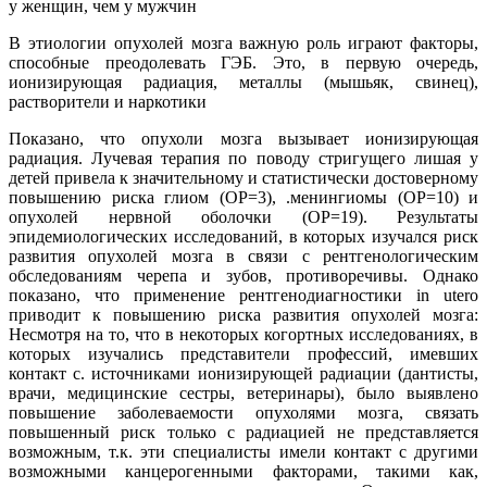
у женщин, чем у мужчин
В этиологии опухолей мозга важную роль играют факторы,
способные преодолевать ГЭБ. Это, в первую очередь,
ионизирующая радиация, металлы (мышьяк, свинец),
растворители и наркотики
Показано, что опухоли мозга вызывает ионизирующая
радиация. Лучевая терапия по поводу стригущего лишая у
детей привела к значительному и статистически достоверному
повышению риска глиом (ОР=3), .менингиомы (ОР=10) и
опухолей нервной оболочки (ОР=19). Результаты
эпидемиологических исследований, в которых изучался риск
развития опухолей мозга в связи с рентгенологическим
обследованиям черепа и зубов, противоречивы. Однако
показано, что применение рентгенодиагностики in utero
приводит к повышению риска развития опухолей мозга:
Несмотря на то, что в некоторых когортных исследованиях, в
которых изучались представители профессий, имевших
контакт с. источниками ионизирующей радиации (дантисты,
врачи, медицинские сестры, ветеринары), было выявлено
повышение заболеваемости опухолями мозга, связать
повышенный риск только с радиацией не представляется
возможным, т.к. эти специалисты имели контакт с другими
возможными канцерогенными факторами, такими как,