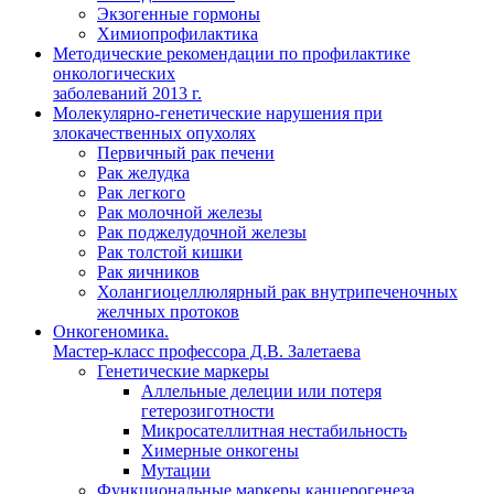
Экзогенные гормоны
Химиопрофилактика
Методические рекомендации по профилактике
онкологических
заболеваний 2013 г.
Молекулярно-генетические нарушения при
злокачественных опухолях
Первичный рак печени
Рак желудка
Рак легкого
Рак молочной железы
Рак поджелудочной железы
Рак толстой кишки
Рак яичников
Холангиоцеллюлярный рак внутрипеченочных
желчных протоков
Онкогеномика.
Мастер-класс профессора Д.В. Залетаева
Генетические маркеры
Аллельные делеции или потеря
гетерозиготности
Микросателлитная нестабильность
Химерные онкогены
Мутации
Функциональные маркеры канцерогенеза