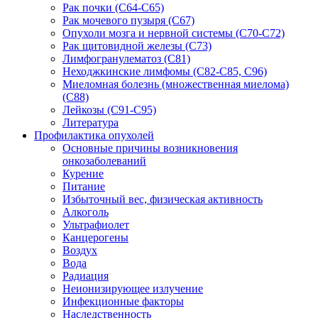
Рак почки (С64-С65)
Рак мочевого пузыря (С67)
Опухоли мозга и нервной системы (С70-С72)
Рак щитовидной железы (С73)
Лимфогранулематоз (С81)
Неходжкинские лимфомы (С82-С85, С96)
Миеломная болезнь (множественная миелома)
(С88)
Лейкозы (С91-С95)
Литература
Профилактика опухолей
Основные причины возникновения
онкозаболеваний
Курение
Питание
Избыточный вес, физическая активность
Алкоголь
Ультрафиолет
Канцерогены
Воздух
Вода
Радиация
Неионизирующее излучение
Инфекционные факторы
Наследственность