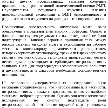
многих других исследованиях, вызывает сомнение
правильность ретроспективной количественной оценки ЭМП.
Неубедительны результаты изучения влияния
профессиональной экспозиции к ЭМП микроволнового и
радиочастотного излучения на риск развития опухолей мозга
Повышенная заболеваемость опухолями мозга была
обнаружена у представителей многих профессий. Однако в
большинстве случаев результаты этих исследований не были
подтверждены. Наиболее вероятна причинная связь между
риском развития опухолей мозга и экспозицией на рабочем
месте к винилхлориду, органическим растворителям,
четыреххлористому углеводороду, трех- и четыреххлористому
этилену, метиленхлориду, галоидным производным метана,
пестицидам, инсектицидам и гербицидам, нитрозомочевине,
мышьяку, ПАУ. Для подтверждения этиологической роли этих
и других веществ и факторов необходимы дополнительные
исследования
На основании экспериментальных исследований было
высказано предположение, что нитрозоамины и, в частности,
нитрозомочевина, а также нитрозоамины являются наиболее
мощными нейроканцерогенами. Однако эпидемиологические
исследования не смогли подтвердить роли
нитрозосоединений в этиологии опухолей мозга у человека.